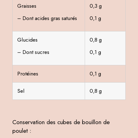
Graisses
0,3 g
– Dont acides gras saturés
0,1 g
Glucides
0,8 g
– Dont sucres
0,1 g
Protéines
0,1 g
Sel
0,8 g
Conservation des cubes de bouillon de
poulet :