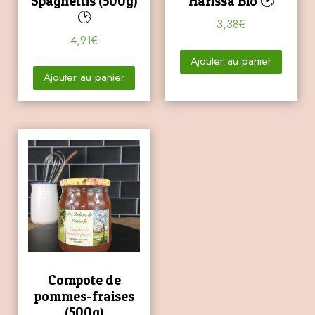
Spaghettis (500g)
Harissa Bio 🕑
🕑
3,38
€
4,91
€
Ajouter au panier
Ajouter au panier
Compote de
pommes-fraises
(500g)