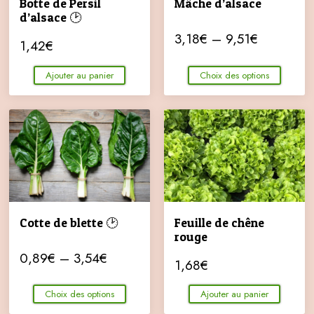
Botte de Persil
Mâche d’alsace
d’alsace 🕑
3,18
€
–
9,51
€
1,42
€
Ajouter au panier
Choix des options
Cotte de blette 🕑
Feuille de chêne
rouge
0,89
€
–
3,54
€
1,68
€
Choix des options
Ajouter au panier