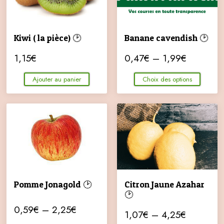
Kiwi ( la pièce) 🕑
Banane cavendish 🕑
1,15
€
0,47
€
–
1,99
€
Ajouter au panier
Choix des options
Pomme Jonagold 🕑
Citron Jaune Azahar
🕑
0,59
€
–
2,25
€
1,07
€
–
4,25
€