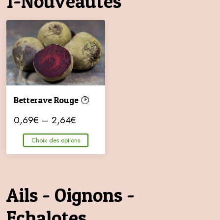
1-Nouveautés
Betterave Rouge 🕑
0,69
€
–
2,64
€
Choix des options
Ails - Oignons -
Echalotes