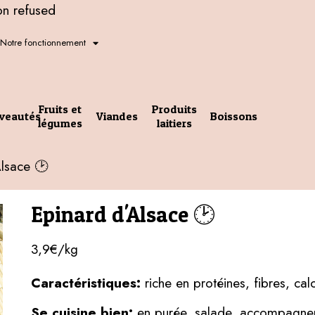
on refused
Notre fonctionnement
Fruits et
Produits
veautés
Viandes
Boissons
légumes
laitiers
Alsace 🕑
Epinard d'Alsace 🕑
3,9€/kg
Caractéristiques:
riche en protéines, fibres, cal
Se cuisine bien:
en purée, salade, accompagnem