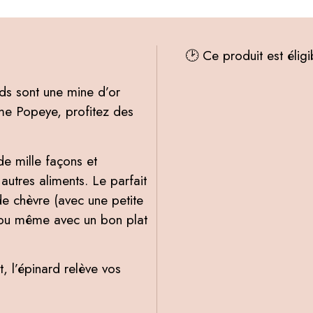
🕑 Ce produit est élig
rds sont une mine d’or
mme Popeye, profitez des
de mille façons et
utres aliments. Le parfait
e chèvre (avec une petite
a ou même avec un bon plat
 l’épinard relève vos