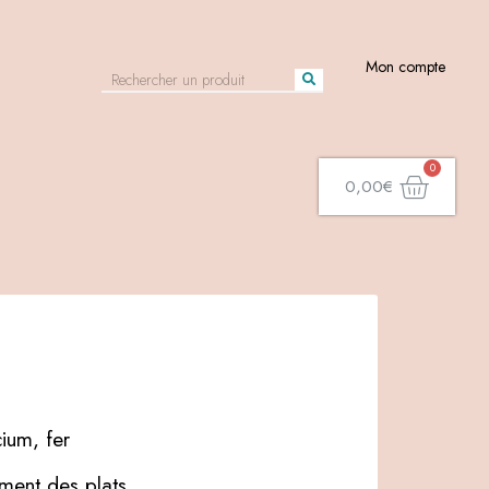
Mon compte
0,00
€
cium, fer
ent des plats