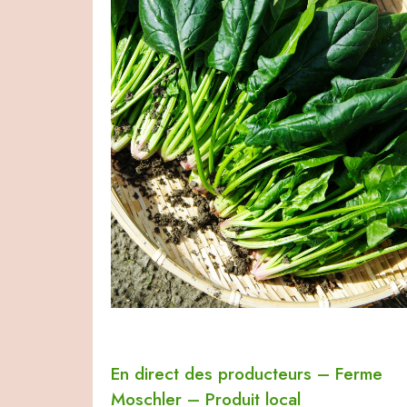
En direct des producteurs
–
Ferme
Moschler
–
Produit local