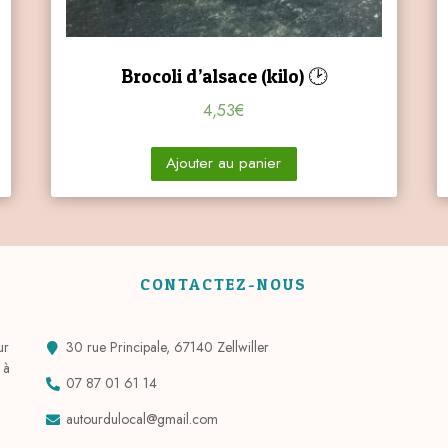
Brocoli d’alsace (kilo) 🕑
4,53
€
Ajouter au panier
CONTACTEZ-NOUS
ur
30 rue Principale, 67140 Zellwiller
 à
07 87 01 61 14
autourdulocal@gmail.com