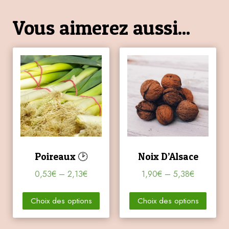
Vous aimerez aussi...
Poireaux 🕑
Noix D’Alsace
0,53
€
–
2,13
€
1,90
€
–
5,38
€
Choix des options
Choix des options