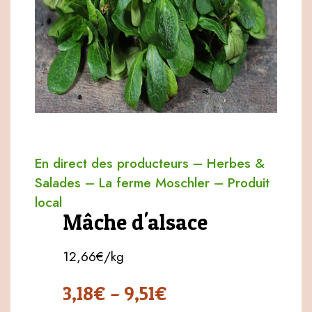
En direct des producteurs
–
Herbes &
Salades
–
La ferme Moschler
–
Produit
local
Mâche d'alsace
12,66€/kg
3,18
€
–
9,51
€