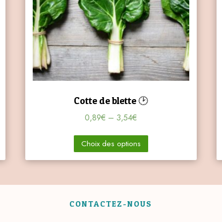
Cotte de blette 🕑
0,89
€
–
3,54
€
Choix des options
CONTACTEZ-NOUS