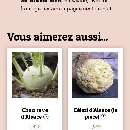
Se cuisine bien:
en salade, avec du
fromage, en accompagnement de plat
Vous aimerez aussi...
Chou rave
Céleri d’Alsace (la
d’Alsace 🕑
piece) 🕑
1,42
€
1,99
€