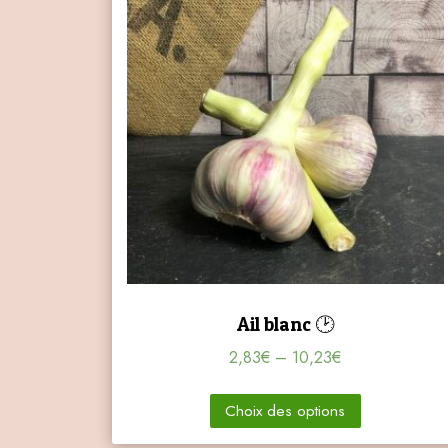
Ail blanc 🕑
2,83
€
–
10,23
€
Choix des options