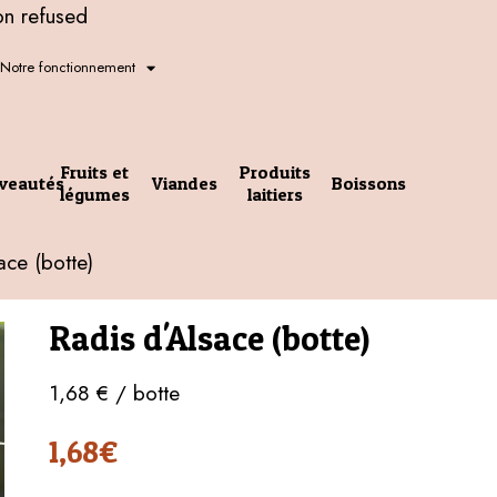
on refused
Notre fonctionnement
Fruits et
Produits
veautés
Viandes
Boissons
légumes
laitiers
ace (botte)
Radis d'Alsace (botte)
1,68 € / botte
1,68
€