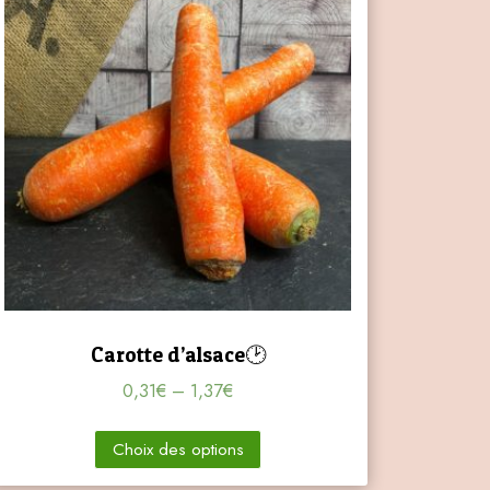
Carotte d’alsace🕑
0,31
€
–
1,37
€
Choix des options