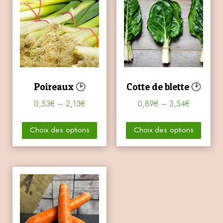
Poireaux 🕑
Cotte de blette 🕑
0,53
€
–
2,13
€
0,89
€
–
3,54
€
Choix des options
Choix des options