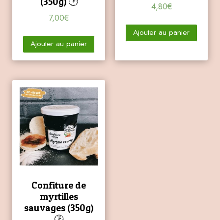
(350g) 🕑
4,80
€
7,00
€
Ajouter au panier
Ajouter au panier
Confiture de
myrtilles
sauvages (350g)
🕑