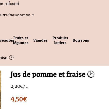
on refused
Notre fonctionnement
Fruits et
Produits
veautés
Viandes
Boissons
légumes
laitiers
aise 🕑
Jus de pomme et fraise 🕑
3,80€/L
4,50
€