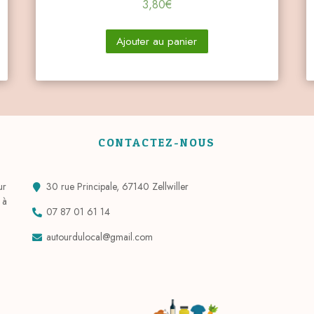
3,80
€
Ajouter au panier
CONTACTEZ-NOUS
ur
30 rue Principale, 67140 Zellwiller
 à
07 87 01 61 14
autourdulocal@gmail.com