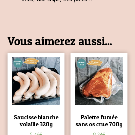
Vous aimerez aussi...
Saucisse blanche
Palette fumée
volaille 320g
sans os crue 700g
5,46
€
9,34
€