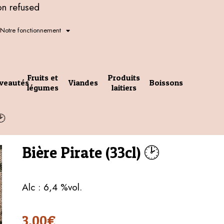
on refused
Notre fonctionnement
Fruits et
Produits
veautés
Viandes
Boissons
légumes
laitiers
🕑
Bière Pirate (33cl) 🕑
Alc : 6,4 %vol.
3,00
€