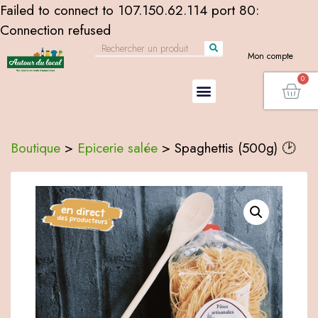
Failed to connect to 107.150.62.114 port 80:
Connection refused
Mon compte
Boutique
>
Epicerie salée
>
Spaghettis (500g) 🕑