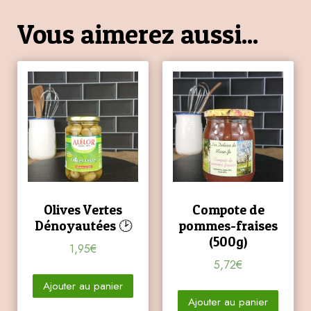
Vous aimerez aussi...
Olives Vertes
Compote de
Dénoyautées 🕑
pommes-fraises
(500g)
1,95
€
5,72
€
Ajouter au panier
Ajouter au panier