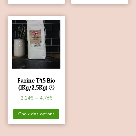
Farine T45 Bio
(1Kg/2,5Kg) 🕑
2,24
€
–
4,76
€
Choix des options