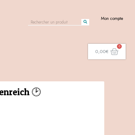
Mon compte
0,00
€
enreich 🕑