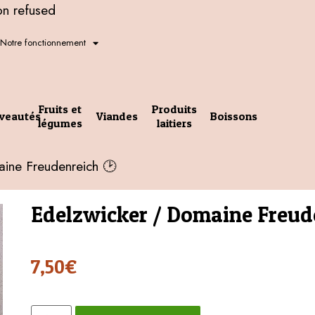
on refused
Notre fonctionnement
Fruits et
Produits
veautés
Viandes
Boissons
légumes
laitiers
ine Freudenreich 🕑
Edelzwicker / Domaine Freud
7,50
€