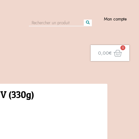
Mon compte
0,00
€
SV (330g)