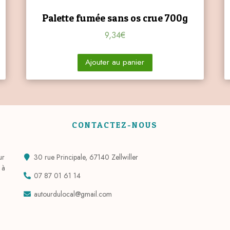
Palette fumée sans os crue 700g
9,34
€
Ajouter au panier
CONTACTEZ-NOUS
ur
30 rue Principale, 67140 Zellwiller
 à
07 87 01 61 14
autourdulocal@gmail.com